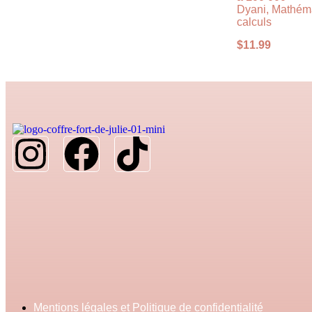
Dyani, Mathém
calculs
$
11.99
Mentions légales et Politique de confidentialité