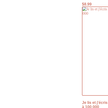
$
8.99
Je lis et j'écr
à 100 000