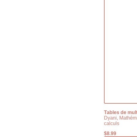
Tables de mult
Dyani, Mathém
calculs
$
8.99