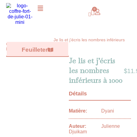
Je lis et j’écris les nombres inférieurs
Catalogue /
Tous les
à 1000
livres
/
Feuilleter
Je lis et j’écris
les nombres
$
11.
inférieurs à 1000
Détails
Matière:
Dyani
Auteur:
Julienne
Djuikam