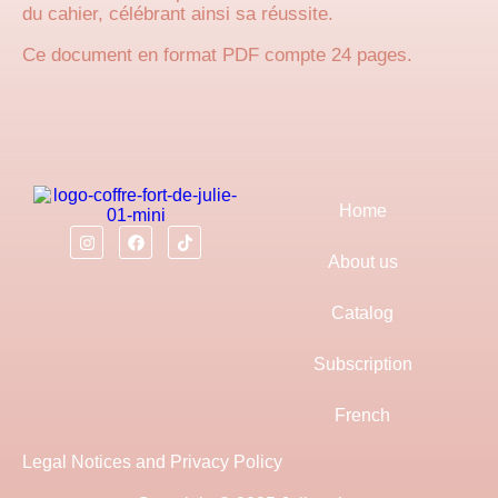
du cahier, célébrant ainsi sa réussite.
Ce document en format PDF compte 24 pages.
Home
About us
Catalog
Subscription
French
Legal Notices and Privacy Policy