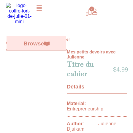
Titre du cahier
Catalog /
Browse
All books
/
Mes petits devoirs avec
Julienne
Titre du
$
4.99
cahier
Details
Material:
Entrepreneurship
Author:
Julienne
Djuikam