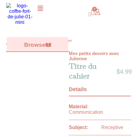
Titre du cahier
Catalog /
Browse
All books
/
Mes petits devoirs avec
Julienne
Titre du
$
4.99
cahier
Details
Material:
Communication
Subject:
Receptive