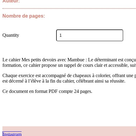
Auteur:
Nombre de pages:
quantité
Quantity
de
Titre
du
cahier
Le cahier Mes petits devoirs avec Mambue : Le déterminant est conçu 
formation, ce cahier propose un rappel de cours clair et accessible, su
Chaque exercice est accompagné de chapeaux à colorier, offrant une pa
est décerné à l’élève à la fin du cahier, célébrant ainsi sa réussite.
Ce document en format PDF compte 24 pages.
Instagram