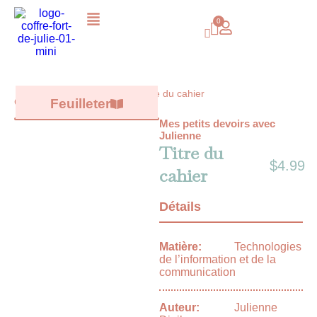
Titre du cahier
Catalogue /
Feuilleter
Tous les livres
/
Mes petits devoirs avec
Julienne
Titre du
$
4.99
cahier
Détails
Matière:
Technologies
de l’information et de la
communication
Auteur:
Julienne