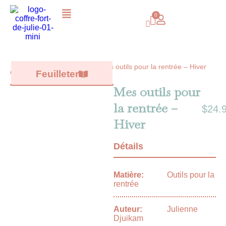
Mes outils pour la rentrée – Hiver
Catalogue /
Feuilleter
Tous les livres
/
Mes outils pour
la rentrée –
$
24.
Hiver
Détails
Matière:
Outils pour la
rentrée
Auteur:
Julienne
Djuikam