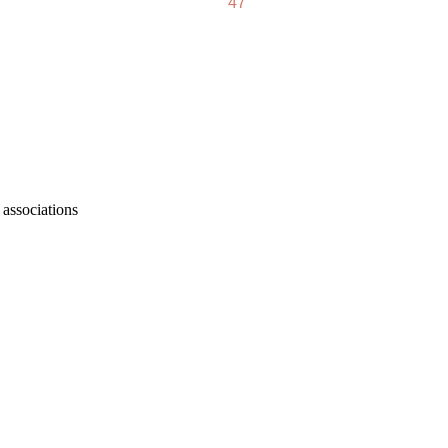
47
 associations