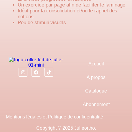
Un exercice par page afin de faciliter le laminage
Idéal pour la consolidation et/ou le rappel des
notions
Peu de stimuli visuels
Accueil
À propos
Catalogue
Abonnement
Mentions légales et Politique de confidentialité
Copyright © 2025 Julieortho.