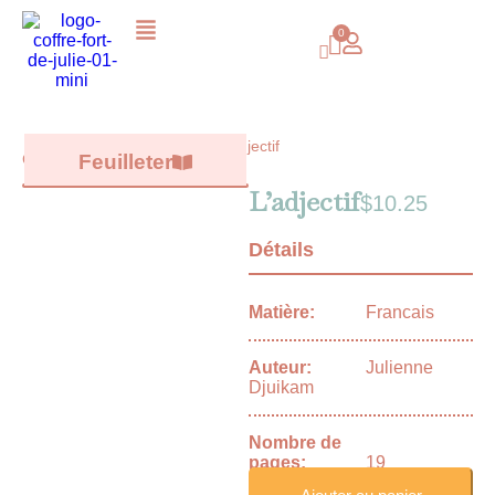
L’adjectif
Catalogue /
Feuilleter
Tous les livres
/
L’adjectif
$
10.25
Détails
Matière:
Francais
Auteur:
Julienne
Djuikam
Nombre de
pages:
19