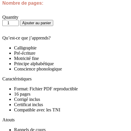
Nombre de pages:
Quantity
quantité
Ajouter au panier
de
J'apprends
à
Qu’est-ce que j’apprends?
écrire
Calligraphie
la
Pré-écriture
lettre
Motricité fine
Y
Principe alphabétique
Conscience phonologique
Caractéristiques
Format: Fichier PDF reproductible
16 pages
Corrigé inclus
Certificat inclus
Compatible avec les TNI
Atouts
Rappels de cours