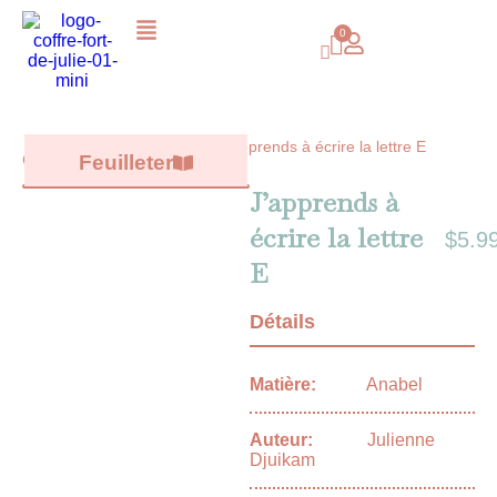
J’apprends à écrire la lettre E
Catalogue /
Feuilleter
Tous les livres
/
J’apprends à
écrire la lettre
$
5.9
E
Détails
Matière:
Anabel
Auteur:
Julienne
Djuikam